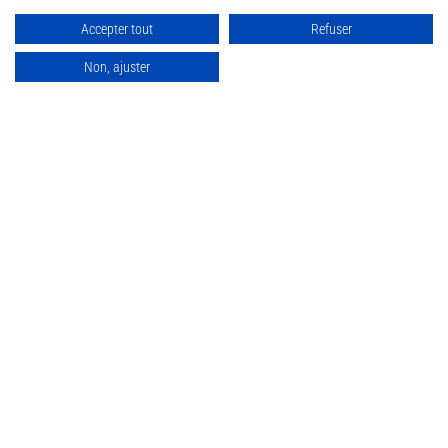
Accepter tout
Refuser
Non, ajuster
Baccarat Brut Blanc de Blancs
– Bio Bourgeon Reconversion
17.90
CHF