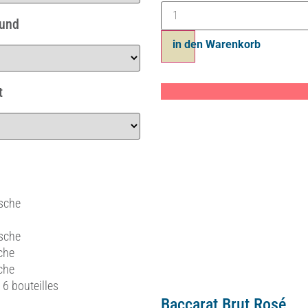
Mund
in den Warenkorb
t
asche
asche
che
che
 6 bouteilles
Baccarat Brut Rosé