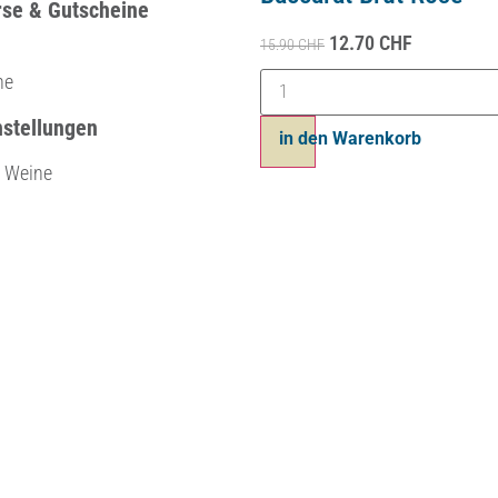
rse & Gutscheine
12.70
CHF
15.90
CHF
ne
nstellungen
in den Warenkorb
e Weine