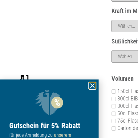
Kraft im 
Süßlichkei
Volumen
150cl Fl
300cl BIB
300cl Fl
50cl Flas
75cl Flas
Gutschein für 5% Rabatt
Carton de
für jede Anmeldung zu
unserem