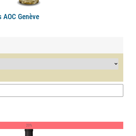
as AOC Genève
20%