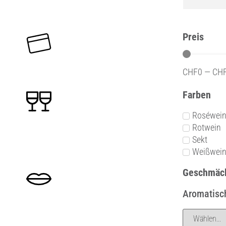
Preis
CHF
0
—
CH
Farben
Roséwei
Rotwein
Sekt
Weißwei
Geschmäc
Aromatisch