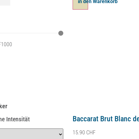
in den Warenkorb
F
1000
n
n
ker
Baccarat Brut Blanc d
e Intensität
15.90
CHF