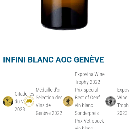
INFINI BLANC AOC GENÈVE
Expovina Wine
Trophy 2022
Médaille d'or,
Prix spécial
Expov
Citadelles
Sélection des
Best of Genf
Wine
du Vin
Vins de
vin blanc
Troph
2023
Genève 2022
Sonderpreis
2023
Prix Vetropack
vin blanc