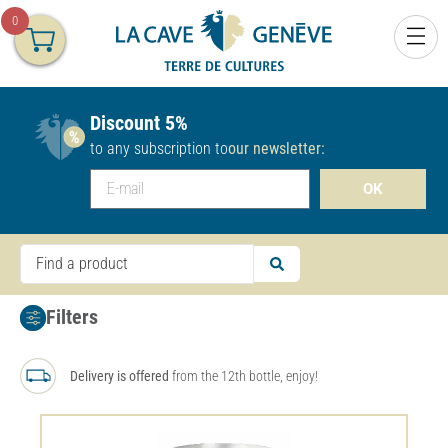
0
Discount 5%
to any subscription to
our newsletter:
OK
Filters
Delivery is offered
from the 12th bottle, enjoy!