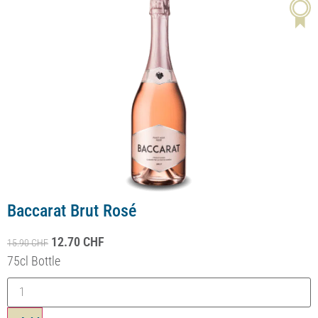
Belles Filles Chasselas AOC Genève
dès
7.90
CHF
Volume