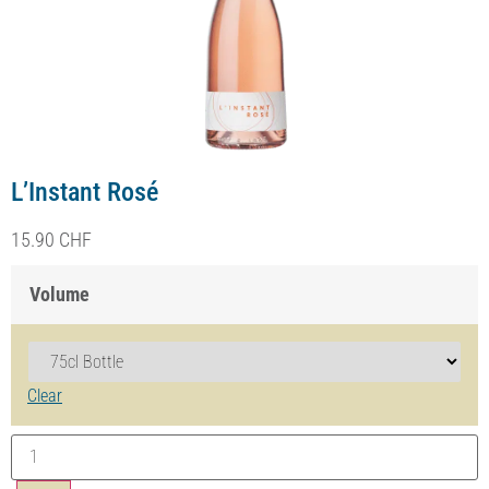
Infini Rouge AOC Genève
dès
24.00
CHF
Volume