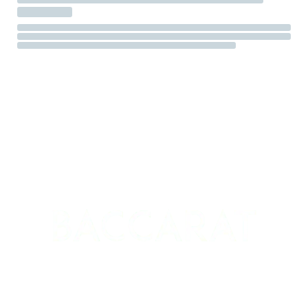
Baccarat Grande Cuvée
dès
25.90
CHF
Volume
Effacer
Ajouter au panier