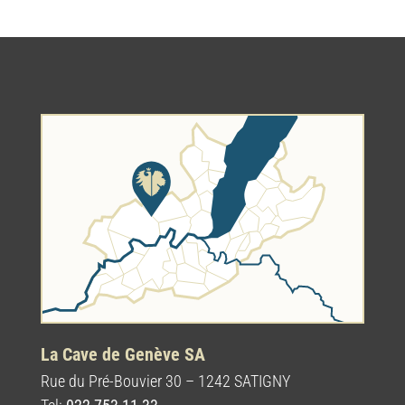
Baccarat Club
9.90
CHF