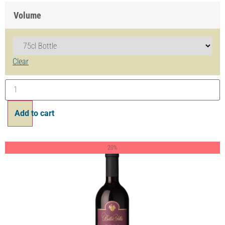
Belles Filles Pinot Noir AOC Genève
dès
8.40
CHF
Volume
Effacer
Ajouter au panier