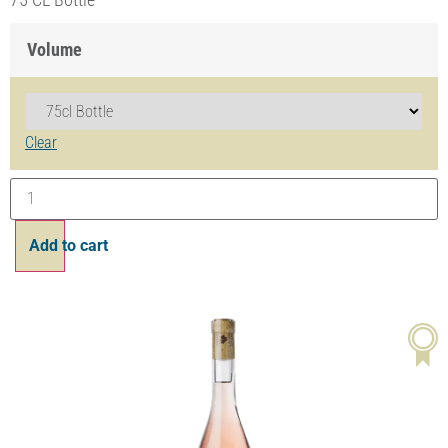
L’Instant Rosé
15.90
CHF
Volume
Effacer
Ajouter au panier
20%