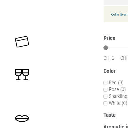
Price
CHF
2
—
CH
Color
Red
(
0
)
Rosé
(
0
)
Sparkling
White
(
0
)
Taste
Aromatic i