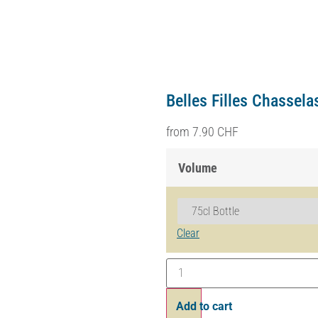
Belles Filles Pinot N
dès
8.40
CHF
Volume