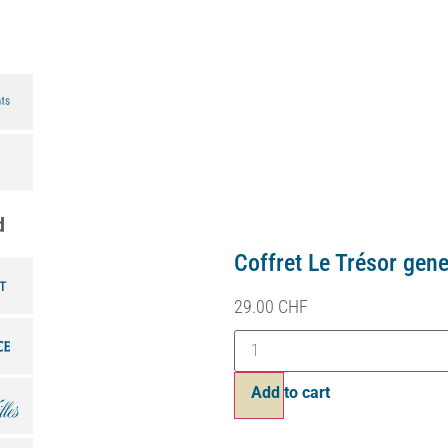
d
Baccarat Hugo
2.90
CHF
Ajouter au panier