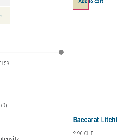
Ajouter au panier
F
158
(
0
)
Baccarat Brut Blanc d
15.90
CHF
ntensity