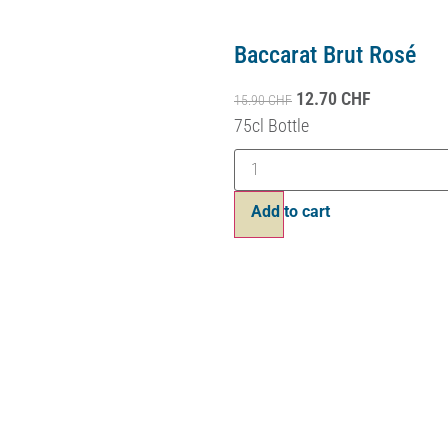
Belles Filles Chassel
dès
7.90
CHF
Volume
Effacer
Ajouter au panier