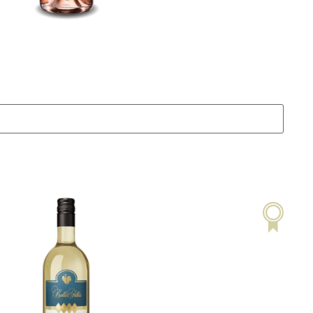
as AOC Genève
20%