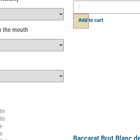
Ajouter au panier
n the mouth
tle
tle
le
le
Baccarat Brut Rosé