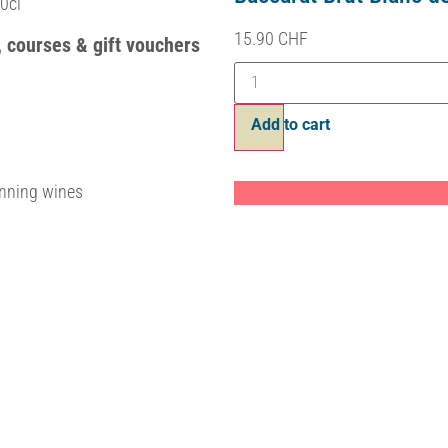
0cl
12.70
CHF
15.90
CHF
, courses & gift vouchers
Bouteille 75cl
Ajouter au panier
nning wines