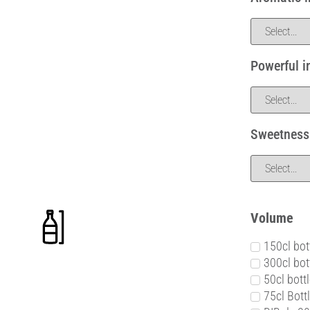
Powerful i
Sweetness
Volume
150cl bot
300cl bot
50cl bott
75cl Bott