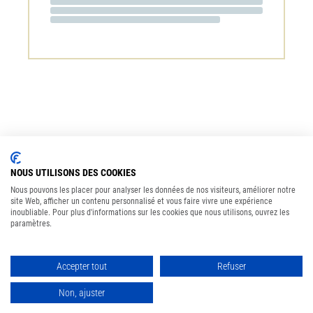
NOUS UTILISONS DES COOKIES
Baccarat Grande Cuvée
Nous pouvons les placer pour analyser les données de nos visiteurs, améliorer notre
dès
25.90
CHF
site Web, afficher un contenu personnalisé et vous faire vivre une expérience
inoubliable. Pour plus d'informations sur les cookies que nous utilisons, ouvrez les
paramètres.
Effacer
Accepter tout
Refuser
Non, ajuster