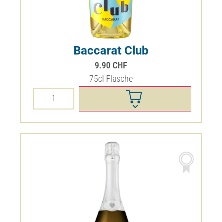
Belles Filles Pinot Noir AOC
Genève
dès
8.40
CHF
Effacer