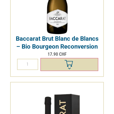
Cœur de Clémence Gamaret
AOC Genève
dès
14.50
CHF
Effacer