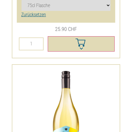
dès
7.90
CHF
Effacer
20%