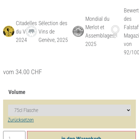
Bewer
Mondial du
des
Citadelles
Sélection des
Merlot et
Falstaf
du Vin
Vins de
Assemblages,
Magaz
2024
Genève, 2025
2025
von
92/100
vom
34.00
CHF
Volume
Zurücksetzen
in den Warenkorb