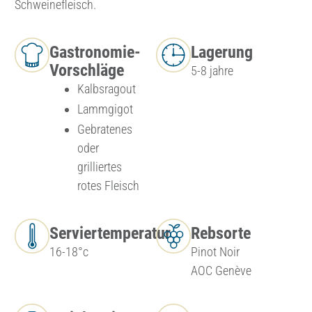
Schweinefleisch.
Gastronomie-
Lagerung
Vorschläge
5-8 jahre
Kalbsragout
Lammgigot
Gebratenes
oder
grilliertes
rotes Fleisch
Serviertemperatur
Rebsorte
16-18°c
Pinot Noir
AOC Genève