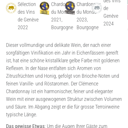
des Vins
Sélection
Chardonnay
Chardonnay
de
des Vins
du Monde
du Monde
Genève
de Genève
2021,
2023,
2024
2022
Bourgogne
Bourgogne
Dieser vollmundige und delikate Wein, der nach einer
sorgfältigen Vinifikation ein Jahr in Eichenfässern gereift
ist, hat eine schöne kristallklare gelbe Farbe mit goldenen
Reflexen. In der Nase entfalten sich Aromen von
Zitrusfrüchten und Honig, gefolgt von Brioche-Noten und
feinen Vanille- und Röstaromen. Der Clémence
Chardonnay ist ein harmonischer, feiner und eleganter
Wein mit einer ausgewogenen Struktur zwischen Volumen
und Säure. Im Abgang zeigt er die für grosse Terroirweine
typische Länge.
Das gewisse Etwas
: Um die Augen Ihrer Gäste zum