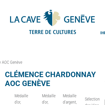
IH
y AOC Genève
CLÉMENCE CHARDONNAY
AOC GENÈVE
Médaille
Médaille
Médaille
Sélection
d'or,
d'or,
d'argent,