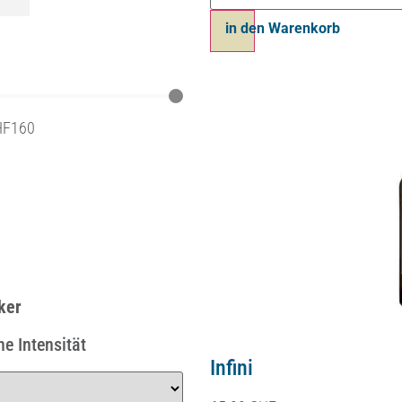
Ajouter au panier
HF
160
n
n
ker
e Intensität
Coffret A l’Infini