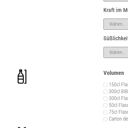
Kraft im 
Süßlichkei
Volumen
150cl Fl
300cl BIB
300cl Fl
50cl Flas
75cl Flas
Carton de