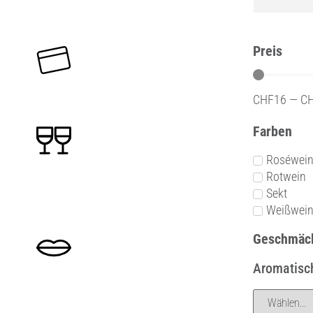
Preis
CHF
16
—
C
Farben
Roséwei
Rotwein
Sekt
Weißwei
Geschmäc
Aromatisch