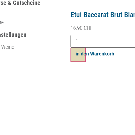
rse & Gutscheine
Etui Baccarat Brut Bla
ne
16.90
CHF
nstellungen
e Weine
Ajouter au panier