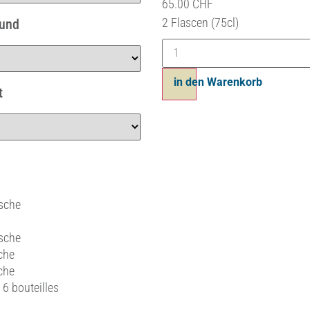
65.00
CHF
2 bouteilles 75cl
Mund
Ajouter au panier
t
asche
asche
che
che
 6 bouteilles